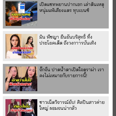
เปิดแชทพยานปากเอก เล่าต้นเหตุ
หนุ่มแพ้เสียงแตร ทุบเบนซ์
มิน พีชญา ยืนยันบริสุทธิ์ ทิ้ง
ประโยคเด็ด ถึงวงกาารบันเทิง
จั๊กจั่น ปาดน้ำตาเปิดใจดราม่า เรา
คงไม่เหมาะกับรายการนี้!
ชาวเน็ตวิจารณ์ยับ! ศิลปินสาวค่าย
ใหญ่ ผอมจนน่ากลัว