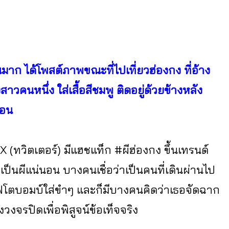
นมาก ได้โพสต์ภาพขณะที่ไปเที่ยวฮ่องกง ที่อ้าง
าวคนหนึ่ง ใส่เสื้อสีชมพู ติดอยู่ด้วยข้างหลัง
่อน
X (ทวิตเตอร์) มีแฮชแท็ก #ผีฮ่องกง ขึ้นเทรนด์
าเป็นผีแน่นอน บางคนเชื่อว่าเป็นคนที่เดินผ่านไป
้งโฟโตบอมบ์ใส่ขำๆ และก็มีบางคนคิดว่าเธอจัดฉาก
วงจรปิดเพื่อพิสูจน์ข้อเท็จจริง