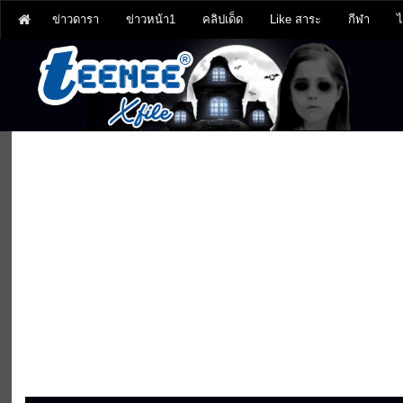
ข่าวดารา
ข่าวหน้า1
คลิปเด็ด
Like สาระ
กีฬา
ไ