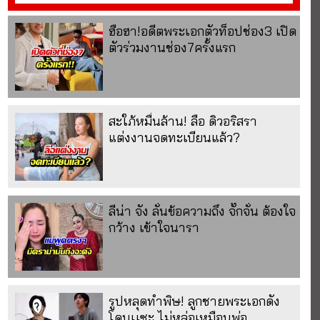
ฮือฮา!อดีตพระเอกตัวท็อปช่อง3 เปิด
ตัวร่วมงานช่อง7ครั้งแรก
สะใภ้หมื่นล้าน! ลือ ดิวอริสรา
แต่งงานจดทะเบียนแล้ว?
ลีน่า จัง ลั่นข้อความถึง จั๊กจั่น ต้องใจ
กว้าง เข้าใจนารา
รูปหลุดทำพิษ! ลูกชายพระเอกดัง
โดนเเซะ ไม่หล่อเหมือนพ่อ