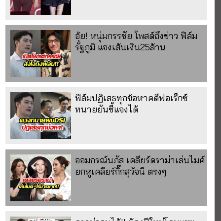
อุ้ย! หนุ่มกรรชัย โพสต์ถึงข่าว ฟิล์ม
รัฐภูมิ แจงเส้นเงิน25ล้าน
ฟิล์มปฏิเสธทุกข้อหาคดีฟอเร็กซ์
ทนายยันชี้แจงได้
ออมกรณ์นภัส เคลียร์ดราม่าเล่นไมค์
ยกหูเคลียร์กิ๊กสุวัจนี ตรงๆ