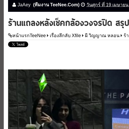
JaAey
(ทีมงาน TeeNee.Com)
วันศุกร์ ที่ 19 เมษาย
ร้านแถลงหลังเช็คกล้องวงจรปิด สรุป#
หน้าแรกTeeNee
เรื่องลึกลับ Xfile
ผี วิญญาณ หลอน
ร้