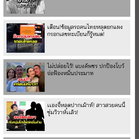
เตือน!ข้อมูลรถคนไทยหลุดยกแผง
กรอกเลขทะเบียนก็รู้หมด!
ไม่ปล่อยไว้! แบงค์พชร ปกป้องโบว์
จ่อฟ้องหมิ่นประมาท
เเองจี้หลุดปากเม้าท์! สาวสวยคนนี้
ซุ่มวิวาห์เเล้ว!