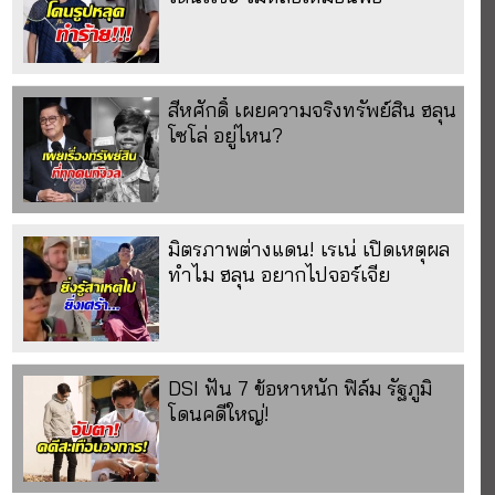
สีหศักดิ์ เผยความจริงทรัพย์สิน ฮลุน
โซโล่ อยู่ไหน?
มิตรภาพต่างแดน! เรเน่ เปิดเหตุผล
ทำไม ฮลุน อยากไปจอร์เจีย
DSI ฟัน 7 ข้อหาหนัก ฟิล์ม รัฐภูมิ
โดนคดีใหญ่!