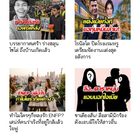
บรรยากาศเศร้า ร่างฮลุน
โรนัลโด ปิดโรงแรมหรู
โซโล่ ถึงบ้านเกิดแล้ว
เตรียมจัดงานแต่งสุด
อลังการ
ทำไมใครๆก็หลงรัก ENFP?
ขาเตียงสั่น! ลือสามีนักร้อง
เสน่ห์คนร่าเริงที่อยู่ใกล้แล้ว
ดังแอบมีใจให้สาวอื่น
ใจฟู