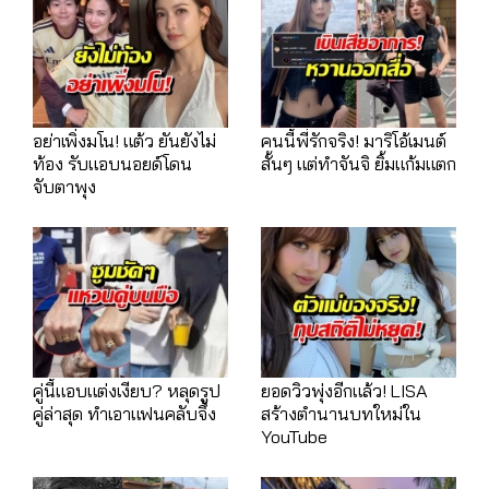
อย่าเพิ่งมโน! แต้ว ยันยังไม่
คนนี้พี่รักจริง! มาริโอ้เมนต์
ท้อง รับแอบนอยด์โดน
สั้นๆ แต่ทำจันจิ ยิ้มแก้มแตก
จับตาพุง
คู่นี้แอบแต่งเงียบ? หลุดรูป
ยอดวิวพุ่งอีกแล้ว! LISA
คู่ล่าสุด ทำเอาแฟนคลับจึ้ง
สร้างตำนานบทใหม่ใน
YouTube