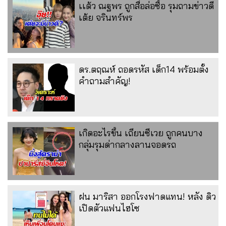
เเต้ว ณฐพร ถูกสื่อล่อซื้อ รุมถามข่าวดี
เต้ย จรินทร์พร
ดร.ตฤณห์ ถอดรหัส เด็ก14 พร้อมตั้ง
คำถามสำคัญ!
เกิดอะไรขึ้น เถียนซีเวย ถูกคนบาง
กลุ่มรุมด่ากลางลานจอดรถ
ฝน มาริสา ออกโรงฟาดแทน! หลัง ดิว
เปิดตัวแฟนไฮโซ