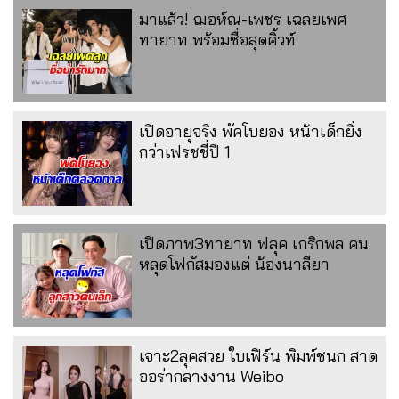
มาแล้ว! ฌอห์ณ-เพชร เฉลยเพศ
ทายาท พร้อมชื่อสุดคิ้วท์
เปิดอายุจริง พัคโบยอง หน้าเด็กยิ่ง
กว่าเฟรชชี่ปี 1
เปิดภาพ3ทายาท ฟลุค เกริกพล คน
หลุดโฟกัสมองแต่ น้องนาลียา
เจาะ2ลุคสวย ใบเฟิร์น พิมพ์ชนก สาด
ออร่ากลางงาน Weibo