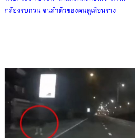
กล้องรบกวน จนลำตัวของคนดูเลือนราง