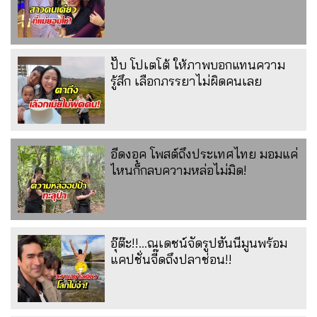
ปั๊บ โปเตโต้ ให้ภาพบอกแทนความ
รู้สึก เลือกภรรยาไม่ผิดคนเลย
อีดงอุค โพสต์ถึงประเทศไทย มอมแค่
ไหนก็กลบความหล่อไม่มิด!
อุ๊ต๊ะ!!...ณเดชน์จัดรูปฮันนีมูนพร้อม
แคปชั่นจี๊ดถึงปลาช่อน!!