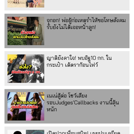
จุกอก! พ่อผู้ก่อเหตุร่ำไห้ขอโทษสังคม
รับยังไม่ได้เจอหน้าลูก!
ญาติยังคาใจ! พบอิฐ10 กก. ใน
กระเป๋า เต้ดราก้อนไฟว์
เนเน่สู้ต่อ โชว์เสียง
รอบJudges’Callbacks งานนี้ลุ้น
หนัก
เปิดปากเพื่อนสนิท! เผยปมเครียด