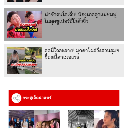
น่ารักจนใจเจ็บ! น้องเกลลูกแม่ชมพู่
ในลุคซูเปอร์ฮีโร่ตัวจิ๋ว
ลุคนี้ใจละลาย! มุกดาโผล่วิ่งสวนลุมฯ
ช็อตนี้ดาเมจแรง
กระทู้เด็ดน่าแชร์