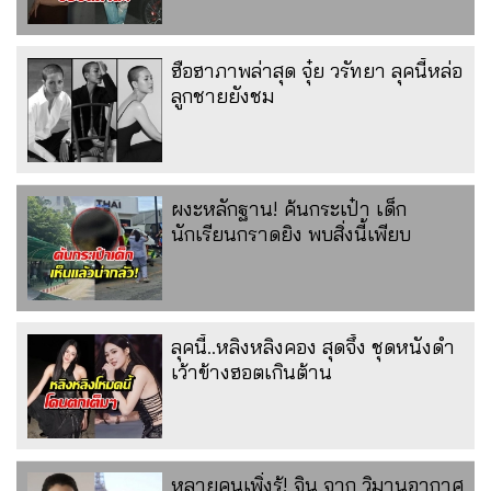
ฮือฮาภาพล่าสุด จุ๋ย วรัทยา ลุคนี้หล่อ
ลูกชายยังชม
ผงะหลักฐาน! ค้นกระเป๋า เด็ก
นักเรียนกราดยิง พบสิ่งนี้เพียบ
ลุคนี้..หลิงหลิงคอง สุดจึ้ง ชุดหนังดำ
เว้าข้างฮอตเกินต้าน
หลายคนเพิ่งรู้! จิน จาก วิมานอากาศ