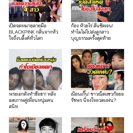
เปิดจดหมายลายมือ
ก้อง ห้วยไร่ ลั่นชัดเจน!
BLACKPINK กลั่นจากหัว
ทำไมไม่ไปส่งลูกสาว
ใจถึงบลิ้งค์ทั่วโลก
บุญธรรมครั้งสุดท้าย
พระเอกดังทำฮือฮา! หลัง
เนียนเกิ๊น! ชาวเน็ตแซวก้อยอ
เผยภาพคู่เพื่อนหนุ่มคน
รัชพร นี่จงใจอวดแฟน?
สนิท