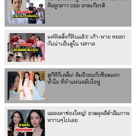
คือลูกสาว บอย ถกลเกียรติ
แค่ฟิตติ้งก็ฟินแล้ว! เก้า-พาย หยอก
กันน่าเอ็นดูใน รสกาล
ดูกี่ทีก็เคลิ้ม! คิมจีวอนกับช็อตแจก
หัวใจ ที่ทำแฟนคลับใจฟู
ฉลองลาช่องใหญ่! อวดลุคสีดำลืมภาพ
หวานๆไปเลย