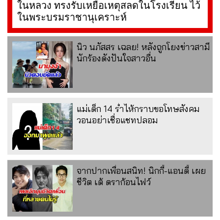
ในหลวง ทรงรับเหยื่อเหตุสลดในโรงเรียน ไว้
ในพระบรมราชานุเคราะห์
นิว นภัสสร เฉลย! หลังถูกโยงข่าวสามี
นักร้องดังปันใจสาวอื่น
แม่เด็ก 14 ร่ำไห้กราบขอโทษสังคม
วอนอย่าเชื่อแชทปลอม
จากปากเพื่อนสนิท! นิกกี้-แอนดี้ เผย
ชีวิต เต้ ดราก้อนไฟว์