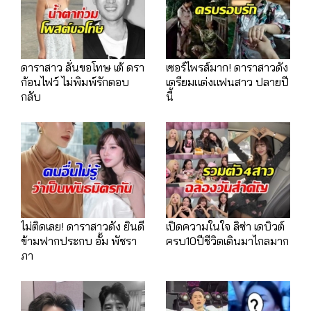
ดาราสาว ลั่นขอโทษ เต้ ดรา
เซอร์ไพรส์มาก! ดาราสาวดัง
ก้อนไฟว์ ไม่พิมพ์รักตอบ
เตรียมแต่งแฟนสาว ปลายปี
กลับ
นี้
ไม่ติดเลย! ดาราสาวดัง ยินดี
เปิดความในใจ ลิซ่า เดบิวต์
ข้ามฟากประกบ อั้ม พัชรา
ครบ10ปีชีวิตเดินมาไกลมาก
ภา