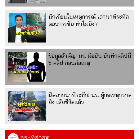
นักเรียนในเหตุการณ์ เล่านาทีระทึก
ตอบกรรชัย ทำไมยิง?
ข้อมูลสำคัญ! นร. มือปืน บันทึกคลิปนี้
5 คลิป ก่อนก่อเหตุ
ปิดฉากนาทีระทึก! นร. ผู้ก่อเหตุกราด
ยิง เสียชีวิตแล้ว
กระทู้ล่าสุด