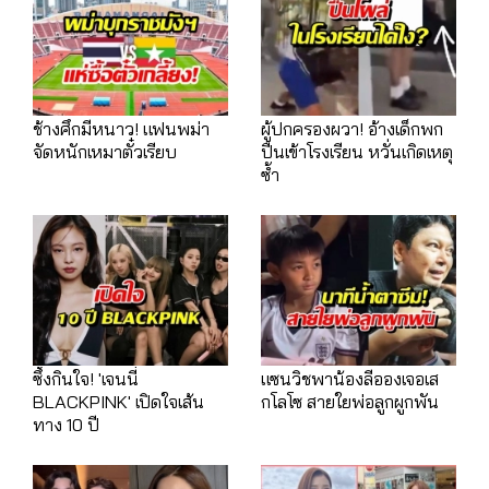
ช้างศึกมีหนาว! แฟนพม่า
ผู้ปกครองผวา! อ้างเด็กพก
จัดหนักเหมาตั๋วเรียบ
ปืนเข้าโรงเรียน หวั่นเกิดเหตุ
ซ้ำ
ซึ้งกินใจ! 'เจนนี่
แซนวิชพาน้องลีอองเจอเส
BLACKPINK' เปิดใจเส้น
กโลโซ สายใยพ่อลูกผูกพัน
ทาง 10 ปี