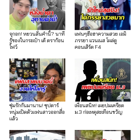
จุกอก! หยวนลั่นคำนี้? นาที
เเฟนๆฮือฮาความสวย เอมิ
รู้ของในกระเป๋า เต้ ดราก้อน
ภรรยา เเวนเนส โผล่ดู
ไฟว์
คอนเสิร์ต F4
ซุ่มรักกันมานาน! ซุปตาร์
เพื่อนสนิท! เผยปมเครียด
หนุ่มเปิดตัวแฟนสาวออกสื่อ
ม.3 ก่อเหตุสะเทือนขวัญ
แล้ว