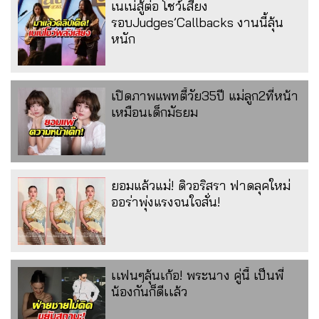
เนเน่สู้ต่อ โชว์เสียง
รอบJudges’Callbacks งานนี้ลุ้น
หนัก
เปิดภาพแพทตี้วัย35ปี แม่ลูก2ที่หน้า
เหมือนเด็กมัธยม
ยอมแล้วแม่! ดิวอริสรา ฟาดลุคใหม่
ออร่าพุ่งแรงจนใจสั่น!
เเฟนๆลุ้นเก้อ! พระนาง คู่นี้ เป็นพี่
น้องกันก็ดีเเล้ว