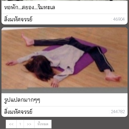
หอพัก...สยอง...ริมทะเล
สิ่งมหัศจรรย์
: 46904
รูปแปลกมากๆๆ
สิ่งมหัศจรรย์
: 244782
<<
1
>>
ทั้งหมด