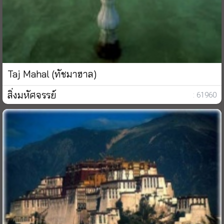
Taj Mahal (ทัชมาฮาล)
สิ่งมหัศจรรย์
: 61960