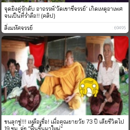
จุดยิงคู่รักดับ อาถรรพ์‘วัดเขาชีจรรย์’ เกิดเหตุอาเพศ
จนเป็นที่ร่ำลือ!! (คลิป)
สิ่งมหัศจรรย์
: 69495
ขนลุกซู่!!! เหลือเชื่อ! เมื่อคุณยายวัย 73 ปี เสียชีวิตไป
19 ชม. จู่ๆ “ฟื้นขึ้นมาใหม่”