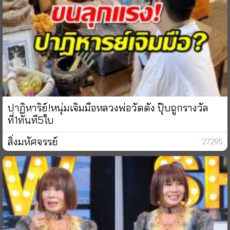
ปาฏิหาริย์!หนุ่มเจิมมือหลวงพ่อวัดดัง ปุ๊บถูกรางวัล
ที่1ทันที5ใบ
สิ่งมหัศจรรย์
: 27295