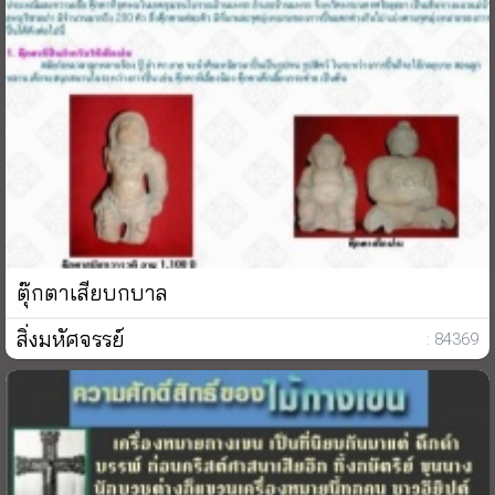
ตุ๊กตาเสียบกบาล
สิ่งมหัศจรรย์
: 84369