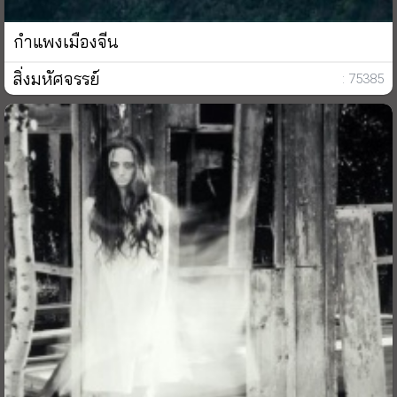
กำแพงเมืองจีน
สิ่งมหัศจรรย์
: 75385