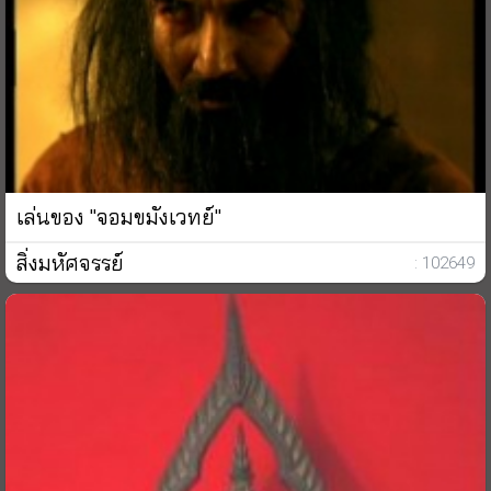
เล่นของ "จอมขมังเวทย์"
สิ่งมหัศจรรย์
: 102649