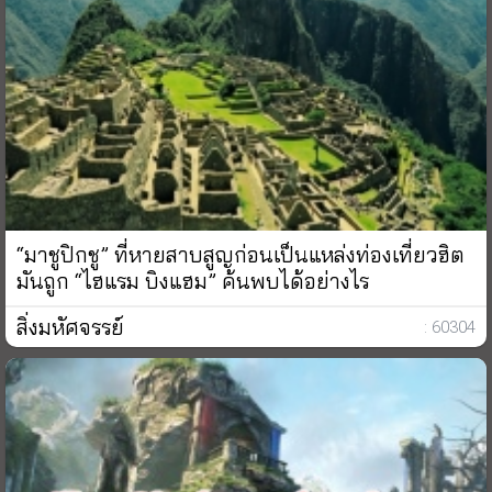
“มาชูปิกชู” ที่หายสาบสูญก่อนเป็นแหล่งท่องเที่ยวฮิต
มันถูก “ไฮแรม บิงแฮม” ค้นพบได้อย่างไร
สิ่งมหัศจรรย์
: 60304