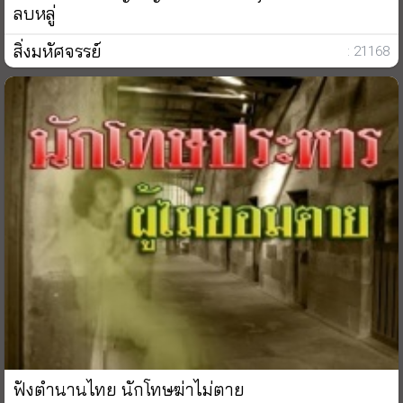
ลบหลู่
สิ่งมหัศจรรย์
: 21168
ฟังตำนานไทย นักโทษฆ่าไม่ตาย