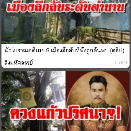
นักโบราณคดีเผย 9 เมืองลึกลับที่พึ่งถูกค้นพบ (คลิป)
สิ่งมหัศจรรย์
: 55920