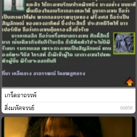
เกร็ดอาถรรพ์
สิ่งมหัศจรรย์
: 66858