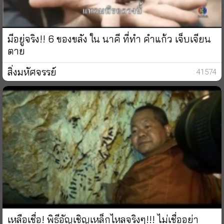
มีอยู่จริง!! 6 ของขลัง ใน นาคี ที่ทำ คำแก้ว เจ็บเจียน
ตาย
สิ่งมหัศจรรย์
: 41574
เหลือเชื่อ! พิธีอัญเชิญเหล็กไหลจริงๆ!!! ไม่เชื่ออย่า