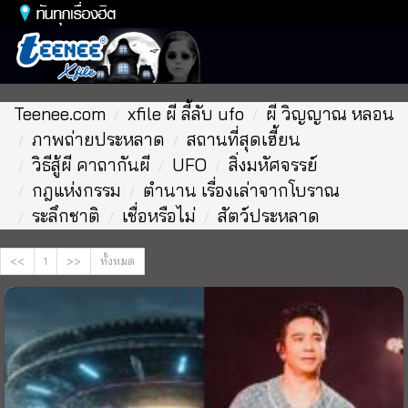
Toggl
naviga
Teenee.com
xfile ผี ลี้ลับ ufo
ผี วิญญาณ หลอน
ภาพถ่ายประหลาด
สถานที่สุดเฮี้ยน
วิธีสู้ผี คาถากันผี
UFO
สิ่งมหัศจรรย์
กฎแห่งกรรม
ตำนาน เรื่องเล่าจากโบราณ
ระลึกชาติ
เชื่อหรือไม่
สัตว์ประหลาด
<<
1
>>
ทั้งหมด