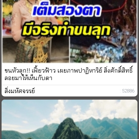
ขนหัวลุก!! เฟี้ยวฟ้าว เผยภาพปาฏิหาริย์ สิ่งศักดิ์สิทธิ์
ลอยมาให้เห็นกับตา
สิ่งมหัศจรรย์
: 52886