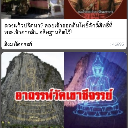
ดวงแก้วปริศนา? ลอยเข้าออกต้นโพธิ์ศักดิ์สิทธิ์ที่
พระเจ้าตากสิน อธิษฐานจิตไว้!
สิ่งมหัศจรรย์
: 46995