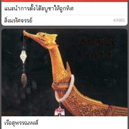
แนะนำการตั้งโต๊ะบูชาให้ถูกทิศ
สิ่งมหัศจรรย์
: 49985
เรือสุพรรณหงส์