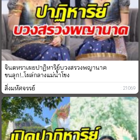
จินตหราเผยปาฏิหาริย์บวงสรวงพญานาค
ขนลุก!..โผล่กลางแม่น้ำโขง
สิ่งมหัศจรรย์
: 21069