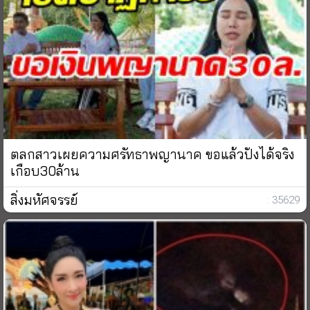
ตลกสาวเผยความศรัทธาพญานาค ขอแล้วปังได้จริง
เกือบ30ล้าน
สิ่งมหัศจรรย์
: 35629