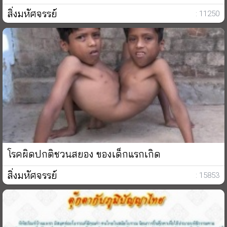
สิ่งมหัศจรรย์
: 11250
โรคผิดปกติชวนสยอง ของเด็กแรกเกิด
สิ่งมหัศจรรย์
: 15853