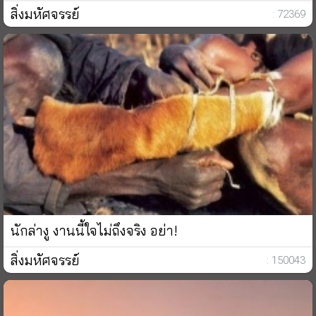
สิ่งมหัศจรรย์
: 72369
นักล่างู งานนี้ใจไม่ถึงจริง อย่า!
สิ่งมหัศจรรย์
: 150043