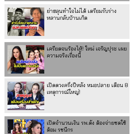
ย่าฮลุนทำใจไม่ได้ เตรียมรับร่าง
หลานกลับบ้านเกิด
เครียดจนร้องไห้! ใหม่ เจริญปุระ เผย
ความจริงเรื่องนี้
เปิดดวงครึ่งปีหลัง หมอปลาย เตือน 8
เหตุการณ์ใหญ่!
เปิดจำนวนเงิน รพ.ดัง ต้องจ่ายชดใช้
ต้อม รชนีกร