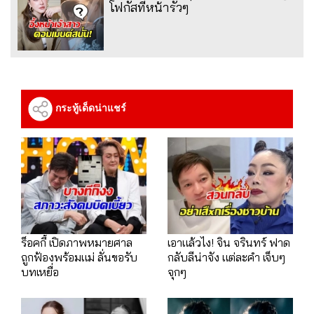
โฟกัสที่หน้ารัวๆ
กระทู้เด็ดน่าแชร์
ร็อคกี้ เปิดภาพหมายศาล
เอาแล้วไง! จิน จรินทร์ ฟาด
ถูกฟ้องพร้อมแม่ ลั่นขอรับ
กลับลีน่าจัง แต่ละคำ เจ็บๆ
บทเหยื่อ
จุกๆ