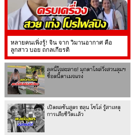
หลายคนเพิ่งรู้! จิน จาก วิมานอากาศ คือ
ลูกสาว บอย ถกลเกียรติ
ลุคนี้ใจละลาย! มุกดาโผล่วิ่งสวนลุมฯ
ช็อตนี้ดาเมจแรง
เปิดผลชันสูตร ฮลุน โซโล่ รู้สาเหตุ
การเสียชีวิตเเล้ว