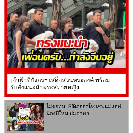
เจ้าฟ้าทีปังกรฯ เสด็จส่วนพระองค์ พร้อม
รับสั่งแนะนำพระสหายหญิง
ไม่ขอทน! 3ดีเจออกโรงเซฟแม่แอฟ-
น้องปีใหม ปมภาษา!