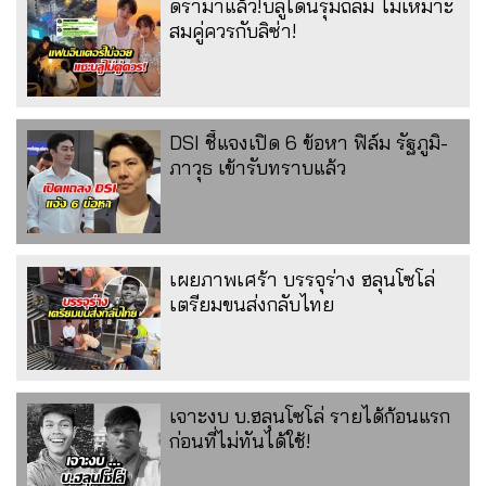
ดราม่าแล้ว!บลูโดนรุมถล่ม ไม่เหมาะ
สมคู่ควรกับลิซ่า!
DSI ชี้แจงเปิด 6 ข้อหา ฟิล์ม รัฐภูมิ-
ภาวุธ เข้ารับทราบแล้ว
เผยภาพเศร้า บรรจุร่าง ฮลุนโซโล่
เตรียมขนส่งกลับไทย
เจาะงบ บ.ฮลุนโซโล่ รายได้ก้อนแรก
ก่อนที่ไม่ทันได้ใช้!