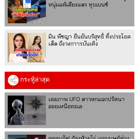
หนุ่มแพ้เสียงแตร ทุบเบนซ์
มิน พีชญา ยืนยันบริสุทธิ์ ทิ้งประโยค
เด็ด ถึงวงกาารบันเทิง
กระทู้ล่าสุด
เผยภาพ UFO ดาวหกแฉกปริศนา
ลอยเหนือทะเล
หลอนจัด! ก้องห้วยไร่ เจอมนุษย์ต่าง