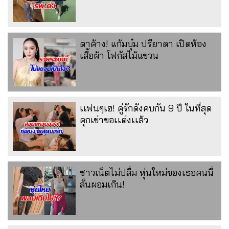
ตาค้าง! แก้มบุ๋ม ปรียาดา เปิดห้อง
เสื้อผ้า โฟกัสไม้แขวน
เเฟนๆเฮ! คู่รักดังคบกัน 9 ปี ในที่สุด
คุกเข่าขอเเต่งเเล้ว
ชาวเน็ตไม่ปลื้ม หุ่นใหม่ของเธอคนนี้
ลั่นผอมเกิน!