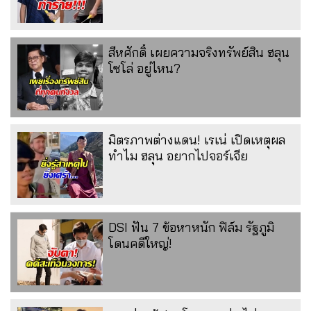
สีหศักดิ์ เผยความจริงทรัพย์สิน ฮลุน
โซโล่ อยู่ไหน?
มิตรภาพต่างแดน! เรเน่ เปิดเหตุผล
ทำไม ฮลุน อยากไปจอร์เจีย
DSI ฟัน 7 ข้อหาหนัก ฟิล์ม รัฐภูมิ
โดนคดีใหญ่!