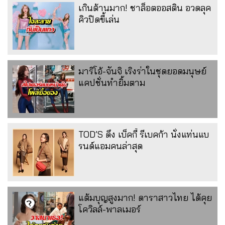
เกินต้านมาก! ชาล็อตออสติน อวดลุค
คิวปิดขี้เล่น
มาริโอ้-จันจิ เริงร่าในชุดยอดมนุษย์
แคปชั่นทำยิ้มตาม
TOD’S ดึง เบ็คกี้ รีเบคก้า นั่งแท่นแบ
รนด์แอมคนล่าสุด
แต้มบุญสูงมาก! ดาราสาวไทย ได้คุย
โควิลล์-พาลเมอร์