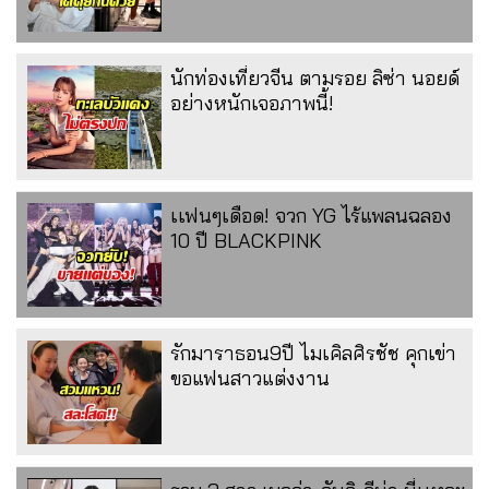
นักท่องเที่ยวจีน ตามรอย ลิซ่า นอยด์
อย่างหนักเจอภาพนี้!
เเฟนๆเดือด! จวก YG ไร้แพลนฉลอง
10 ปี BLACKPINK
รักมาราธอน9ปี ไมเคิลศิรชัช คุกเข่า
ขอแฟนสาวแต่งงาน