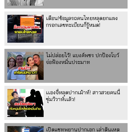
เตือน!ข้อมูลรถคนไทยหลุดยกแผง
กรอกเลขทะเบียนก็รู้หมด!
ไม่ปล่อยไว้! แบงค์พชร ปกป้องโบว์
จ่อฟ้องหมิ่นประมาท
เเองจี้หลุดปากเม้าท์! สาวสวยคนนี้
ซุ่มวิวาห์เเล้ว!
เปิดแชทพยานปากเอก เล่าต้นเหตุ