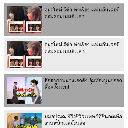
จมูกใหม่ ลิซ่า ทำเรื่อง เเฟนอินเตอร์
ถล่มคอมเมนต์เเตก!
จมูกใหม่ ลิซ่า ทำเรื่อง เเฟนอินเตอร์
ถล่มคอมเมนต์เเตก!
ฮือฮาภาพนางเอกดัง อุ้มท้องนูนๆออก
สื่อครั้งเเรก!
หมอปุณณ รีวิวชีวิตเเพทย์ที่ซีแอตเทิล
งานหนักเเต่ยังหล่อ