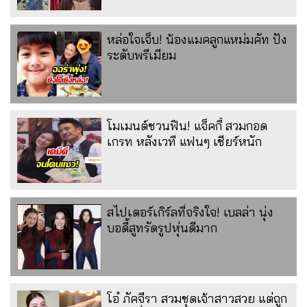
หล่อใจเจ็บ! น้องแมคลูกแหม่มคัท ปัง
ระดับพรีเมียม
โมเมนต์ชวนฟิน! แจ็คกี้ สวมกอด
เกรท หลังเวที แฟนๆ เชียร์หนัก
สไปเดอร์เกิร์ลที่จริงใจ! เบลล่า นุ่ง
บอดี้สูทรัดรูปหุ่นดีมาก
โอ๋ ภัคจีรา สวมชุดเจ้าสาวสวย แต่ถูก