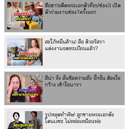
ฮือฮา!อดีตพระเอกตัวท็อปช่อง3 เปิด
ตัวร่วมงานช่อง7ครั้งแรก
สะใภ้หมื่นล้าน! ลือ ดิวอริสรา
แต่งงานจดทะเบียนแล้ว?
ลีน่า จัง ลั่นข้อความถึง จั๊กจั่น ต้องใจ
กว้าง เข้าใจนารา
รูปหลุดทำพิษ! ลูกชายพระเอกดัง
โดนเเซะ ไม่หล่อเหมือนพ่อ