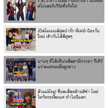
รวม 3 สาว เบลล่า-จันจิ-จีน่า นี่เเหละ
สไปเดอร์เกิร์ลที่จริงใจ!
เปิดโมเมนต์สุดน่ารัก พี่เฟย์-น้องวัน
ใหม่ เข้ากันได้ดีสุดๆ
นานๆ ทีได้เห็น!อดีตสามีภรรยา รีเทิร์
นร่วมเฟรมเพื่อลูกสาว
ตัวแม่ยังมู! ช็อตเด็ดคล้ายลิซ่า โผล่
ไหว้พระพิฆเนศ ทำไอจีแตก