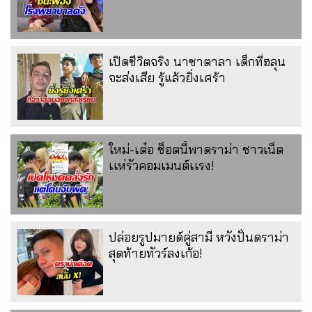
เปิดชีวิตจริง นาซาตาลา เด็กที่ฮลุน
จะส่งเสีย รู้แล้วยิ่งเศร้า
ใหม่-เต๋อ ช็อตนี้พาดราม่า ชาวเน็ต
เเห่รัวคอมเมนต์เเรง!
ปล่อยรูปมายด์คู่สามี หวังปั่นดราม่า
สุดท้ายทัวร์ลงเก้อ!