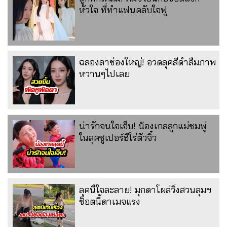
หัวใจ ที่ทำแฟนคลับใจฟู
ฉลองลาช่องใหญ่! อวดลุคสีดำลืมภาพ
หวานๆไปเลย
น่ารักจนใจเจ็บ! น้องเกลลูกแม่ชมพู่
ในลุคซูเปอร์ฮีโร่ตัวจิ๋ว
ลุคนี้ใจละลาย! มุกดาโผล่วิ่งสวนลุมฯ
ช็อตนี้ดาเมจแรง