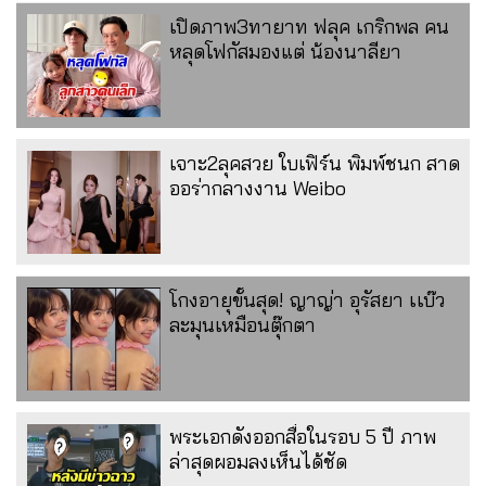
เปิดภาพ3ทายาท ฟลุค เกริกพล คน
หลุดโฟกัสมองแต่ น้องนาลียา
เจาะ2ลุคสวย ใบเฟิร์น พิมพ์ชนก สาด
ออร่ากลางงาน Weibo
โกงอายุขั้นสุด! ญาญ่า อุรัสยา เเบ๊ว
ละมุนเหมือนตุ๊กตา
พระเอกดังออกสื่อในรอบ 5 ปี ภาพ
ล่าสุดผอมลงเห็นได้ชัด