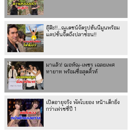
อุ๊ต๊ะ!!...ณเดชน์จัดรูปฮันนีมูนพร้อม
แคปชั่นจี๊ดถึงปลาช่อน!!
มาแล้ว! ฌอห์ณ-เพชร เฉลยเพศ
ทายาท พร้อมชื่อสุดคิ้วท์
เปิดอายุจริง พัคโบยอง หน้าเด็กยิ่ง
กว่าเฟรชชี่ปี 1