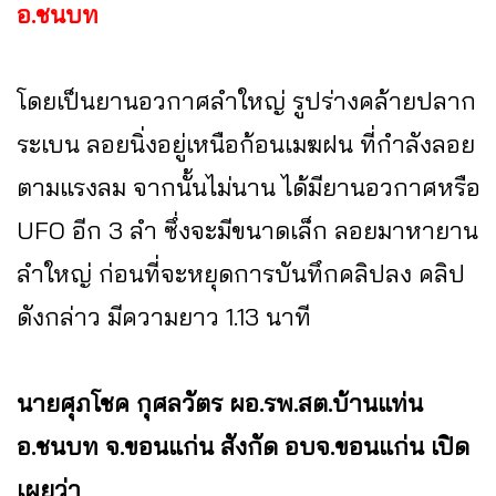
อ.ชนบท
โดยเป็นยานอวกาศลำใหญ่ รูปร่างคล้ายปลาก
ระเบน ลอยนิ่งอยู่เหนือก้อนเมฆฝน ที่กำลังลอย
ตามแรงลม จากนั้นไม่นาน ได้มียานอวกาศหรือ
UFO อีก 3 ลำ ซึ่งจะมีขนาดเล็ก ลอยมาหายาน
ลำใหญ่ ก่อนที่จะหยุดการบันทึกคลิปลง คลิป
ดังกล่าว มีความยาว 1.13 นาที
นายศุภโชค กุศลวัตร ผอ.รพ.สต.บ้านแท่น
อ.ชนบท จ.ขอนแก่น สังกัด อบจ.ขอนแก่น เปิด
เผยว่า