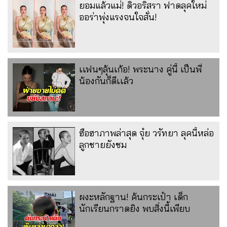
ยอมแล้วแม่! ดิวอริสรา ฟาดลุคใหม่
ออร่าพุ่งแรงจนใจสั่น!
เเฟนๆลุ้นเก้อ! พระนาง คู่นี้ เป็นพี่
น้องกันก็ดีเเล้ว
ฮือฮาภาพล่าสุด จุ๋ย วรัทยา ลุคนี้หล่อ
ลูกชายยังชม
ผงะหลักฐาน! ค้นกระเป๋า เด็ก
นักเรียนกราดยิง พบสิ่งนี้เพียบ