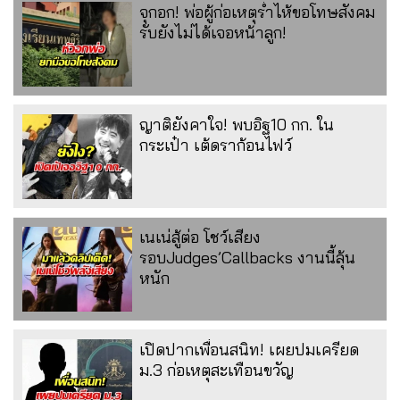
จุกอก! พ่อผู้ก่อเหตุร่ำไห้ขอโทษสังคม
รับยังไม่ได้เจอหน้าลูก!
ญาติยังคาใจ! พบอิฐ10 กก. ใน
กระเป๋า เต้ดราก้อนไฟว์
เนเน่สู้ต่อ โชว์เสียง
รอบJudges’Callbacks งานนี้ลุ้น
หนัก
เปิดปากเพื่อนสนิท! เผยปมเครียด
ม.3 ก่อเหตุสะเทือนขวัญ