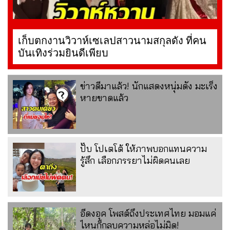
เก็บตกงานวิวาห์เซเลปสาวนามสกุลดัง ที่คน
บันเทิงร่วมยินดีเพียบ
ข่าวดีมาแล้ว! นักแสดงหนุ่มดัง มะเร็ง
หายขาดแล้ว
ปั๊บ โปเตโต้ ให้ภาพบอกแทนความ
รู้สึก เลือกภรรยาไม่ผิดคนเลย
อีดงอุค โพสต์ถึงประเทศไทย มอมแค่
ไหนก็กลบความหล่อไม่มิด!