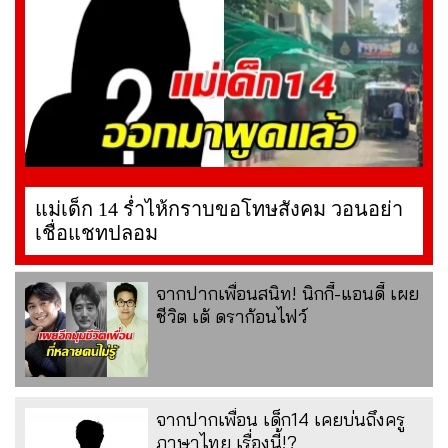
แม่เด็ก 14 ร่ำไห้กราบขอโทษสังคม วอนอย่า
เชื่อแชทปลอม
จากปากเพื่อนสนิท! นิกกี้-แอนดี้ เผย
ชีวิต เต้ ดราก้อนไฟว์
จากปากเพื่อน เด็ก14 เคยบ่นถึงครู
ภาษาไทย เรื่องนี้!?