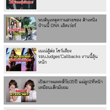
พบต้นเหตุความสวยของ ต้าเหนิง
บ้านนี้ DNA เลิศเว่อร์
เนเน่สู้ต่อ โชว์เสียง
รอบJudges’Callbacks งานนี้ลุ้น
หนัก
เปิดภาพแพทตี้วัย35ปี แม่ลูก2ที่หน้า
เหมือนเด็กมัธยม