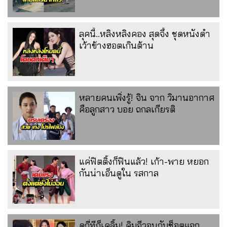
ลุคนี้..หลิงหลิงคอง สุดจึ้ง ชุดหนังดำ
เว้าข้างฮอตเกินต้าน
หลายคนเพิ่งรู้! จิน จาก วิมานอากาศ
คือลูกสาว บอย ถกลเกียรติ
แค่ฟิตติ้งก็ฟินแล้ว! เก้า-พาย หยอก
กันน่าเอ็นดูใน รสกาล
ดูกี่ทีก็เคลิ้ม! คิมจีวอนกับช็อตแจก