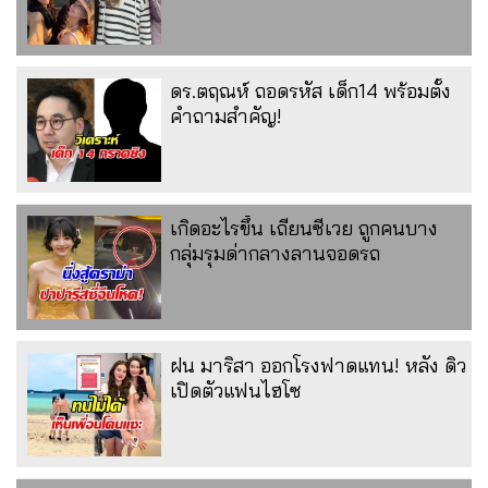
ดร.ตฤณห์ ถอดรหัส เด็ก14 พร้อมตั้ง
คำถามสำคัญ!
เกิดอะไรขึ้น เถียนซีเวย ถูกคนบาง
กลุ่มรุมด่ากลางลานจอดรถ
ฝน มาริสา ออกโรงฟาดแทน! หลัง ดิว
เปิดตัวแฟนไฮโซ