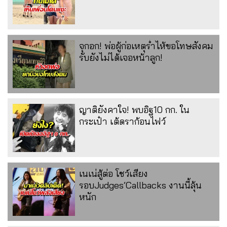
จุกอก! พ่อผู้ก่อเหตุร่ำไห้ขอโทษสังคม
รับยังไม่ได้เจอหน้าลูก!
ญาติยังคาใจ! พบอิฐ10 กก. ใน
กระเป๋า เต้ดราก้อนไฟว์
เนเน่สู้ต่อ โชว์เสียง
รอบJudges’Callbacks งานนี้ลุ้น
หนัก