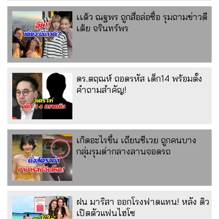
เเต้ว ณฐพร ถูกสื่อล่อซื้อ รุมถามข่าวดี
เต้ย จรินทร์พร
ดร.ตฤณห์ ถอดรหัส เด็ก14 พร้อมตั้ง
คำถามสำคัญ!
เกิดอะไรขึ้น เถียนซีเวย ถูกคนบาง
กลุ่มรุมด่ากลางลานจอดรถ
ฝน มาริสา ออกโรงฟาดแทน! หลัง ดิว
เปิดตัวแฟนไฮโซ