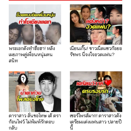
พระเอกดังทำฮือฮา! หลัง
เนียนเกิ๊น! ชาวเน็ตแซวก้อยอ
เผยภาพคู่เพื่อนหนุ่มคน
รัชพร นี่จงใจอวดแฟน?
สนิท
ดาราสาว ลั่นขอโทษ เต้ ดรา
เซอร์ไพรส์มาก! ดาราสาวดัง
ก้อนไฟว์ ไม่พิมพ์รักตอบ
เตรียมแต่งแฟนสาว ปลายปี
กลับ
นี้