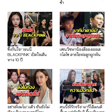
ซ้ำ
ซึ้งกินใจ! 'เจนนี่
แซนวิชพาน้องลีอองเจอเส
BLACKPINK' เปิดใจเส้น
กโลโซ สายใยพ่อลูกผูกพัน
ทาง 10 ปี
อย่าเพิ่งมโน! แต้ว ยันยังไม่
คนนี้พี่รักจริง! มาริโอ้เมนต์
ท้อง รับแอบนอยด์โดน
สั้นๆ แต่ทำจันจิ ยิ้มแก้มแตก