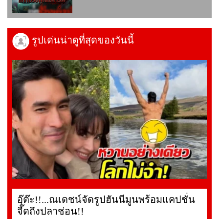
รูปเด่นน่าดูที่สุดของวันนี้
อุ๊ต๊ะ!!...ณเดชน์จัดรูปฮันนีมูนพร้อมแคปชั่น
จี๊ดถึงปลาช่อน!!