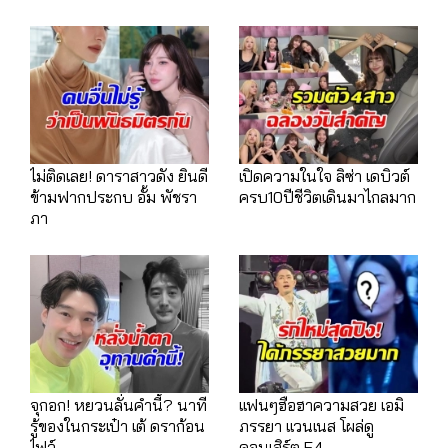
ไม่ติดเลย! ดาราสาวดัง ยินดี
เปิดความในใจ ลิซ่า เดบิวต์
ข้ามฟากประกบ อั้ม พัชรา
ครบ10ปีชีวิตเดินมาไกลมาก
ภา
จุกอก! หยวนลั่นคำนี้? นาที
เเฟนๆฮือฮาความสวย เอมิ
รู้ของในกระเป๋า เต้ ดราก้อน
ภรรยา เเวนเนส โผล่ดู
ไฟว์
คอนเสิร์ต F4