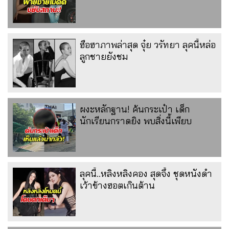
ฮือฮาภาพล่าสุด จุ๋ย วรัทยา ลุคนี้หล่อ
ลูกชายยังชม
ผงะหลักฐาน! ค้นกระเป๋า เด็ก
นักเรียนกราดยิง พบสิ่งนี้เพียบ
ลุคนี้..หลิงหลิงคอง สุดจึ้ง ชุดหนังดำ
เว้าข้างฮอตเกินต้าน