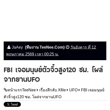
JaAey
(ทีมงาน TeeNee.Com)
วันอังคาร ที่ 12
พฤษภาคม 2569 เวลา 00:25 น.
FBI เจอมนุษย์ตัวจิ๋วสูง120 ซม. โผล่
จากยานUFO
หน้าแรกTeeNee
เรื่องลึกลับ Xfile
UFO
FBI เจอมนุษย์
ตัวจิ๋วสูง120 ซม. โผล่จากยานUFO