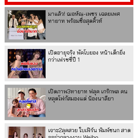
มาแล้ว! ฌอห์ณ-เพชร เฉลยเพศ
ทายาท พร้อมชื่อสุดคิ้วท์
เปิดอายุจริง พัคโบยอง หน้าเด็กยิ่ง
กว่าเฟรชชี่ปี 1
เปิดภาพ3ทายาท ฟลุค เกริกพล คน
หลุดโฟกัสมองแต่ น้องนาลียา
เจาะ2ลุคสวย ใบเฟิร์น พิมพ์ชนก สาด
ออร่ากลางงาน Weibo