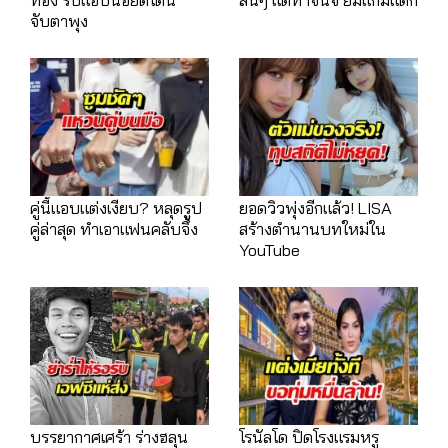
จับตาพุง
คู่นี้แอบแต่งเงียบ? หลุดรูป
ยอดวิวพุ่งอีกแล้ว! LISA
คู่ล่าสุด ทำเอาแฟนคลับจึ้ง
สร้างตำนานบทใหม่ใน
YouTube
บรรยากาศเศร้า ร่างฮลุน
โรนัลโด ปิดโรงแรมหรู