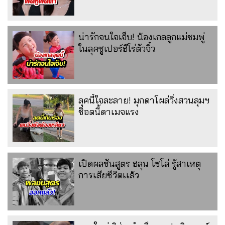
น่ารักจนใจเจ็บ! น้องเกลลูกแม่ชมพู่
ในลุคซูเปอร์ฮีโร่ตัวจิ๋ว
ลุคนี้ใจละลาย! มุกดาโผล่วิ่งสวนลุมฯ
ช็อตนี้ดาเมจแรง
เปิดผลชันสูตร ฮลุน โซโล่ รู้สาเหตุ
การเสียชีวิตเเล้ว