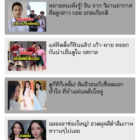
หลายคนเพิ่งรู้! จิน จาก วิมานอากาศ
คือลูกสาว บอย ถกลเกียรติ
แค่ฟิตติ้งก็ฟินแล้ว! เก้า-พาย หยอก
กันน่าเอ็นดูใน รสกาล
ดูกี่ทีก็เคลิ้ม! คิมจีวอนกับช็อตแจก
หัวใจ ที่ทำแฟนคลับใจฟู
ฉลองลาช่องใหญ่! อวดลุคสีดำลืมภาพ
หวานๆไปเลย