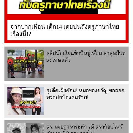
จากปากเพื่อน เด็ก14 เคยบ่นถึงครูภาษาไทย
เรื่องนี้!?
คลิปนักเรียนชักปืนขู่เพื่อน ล่าสุดมีบท
ลงโทษแล้ว
ดุเด็ดเผ็ดร้อน! หมอของขวัญ ขอฉอด
พวกปกป้องคนร้าย!
ตร. เผยการกระทำ เต้ ดราก้อนไฟว์