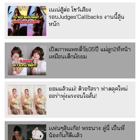
เนเน่สู้ต่อ โชว์เสียง
รอบJudges’Callbacks งานนี้ลุ้น
หนัก
เปิดภาพแพทตี้วัย35ปี แม่ลูก2ที่หน้า
เหมือนเด็กมัธยม
ยอมแล้วแม่! ดิวอริสรา ฟาดลุคใหม่
ออร่าพุ่งแรงจนใจสั่น!
เเฟนๆลุ้นเก้อ! พระนาง คู่นี้ เป็นพี่
น้องกันก็ดีเเล้ว