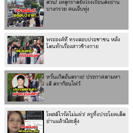
ด่วน! เหตุกราดยิงโรงเรียนดังย่าน
บางกรวย คนเจ็บพุ่ง
พระองค์ที ทรงตอบประชาชน หลัง
โดนทักเรื่องสาวข้างกาย
หวั่นเกิดอันตราย! ประกาศตามหา
เต้ ดราก้อนไฟว์
โพสต์ไวรัลไม่แผ่ว! ครูทิ้งประโยคเด็ด
อ่านแล้วมีสะดุ้ง