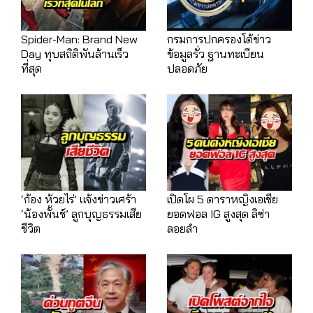
Spider-Man: Brand New
กรมการปกครองโต้ข่าว
Day ทุบสถิติพันล้านเร็ว
ข้อมูลรั่ว ฐานทะเบียน
ที่สุด
ปลอดภัย
‘ก้อง ห้วยไร่’ แจ้งข่าวเศร้า
เปิดโผ 5 ดาราหญิงเอเชีย
‘น้องพั้นช์’ ลูกบุญธรรมเสีย
ยอดฟอล IG สูงสุด ลิซ่า
ชีวิต
ลอยลำ