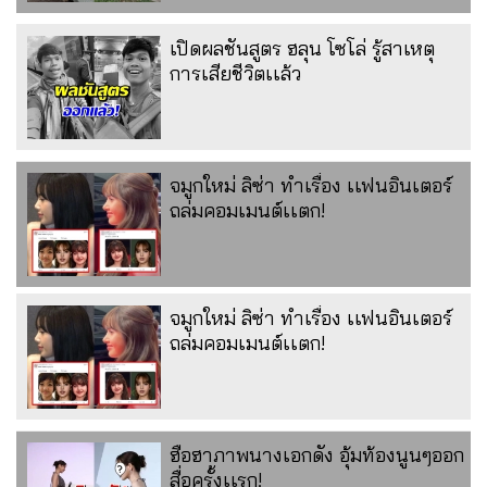
เปิดผลชันสูตร ฮลุน โซโล่ รู้สาเหตุ
การเสียชีวิตเเล้ว
จมูกใหม่ ลิซ่า ทำเรื่อง เเฟนอินเตอร์
ถล่มคอมเมนต์เเตก!
จมูกใหม่ ลิซ่า ทำเรื่อง เเฟนอินเตอร์
ถล่มคอมเมนต์เเตก!
ฮือฮาภาพนางเอกดัง อุ้มท้องนูนๆออก
สื่อครั้งเเรก!