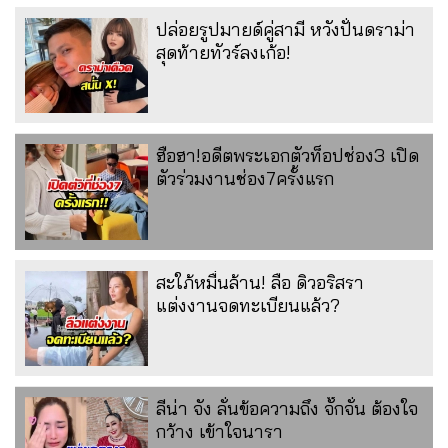
ปล่อยรูปมายด์คู่สามี หวังปั่นดราม่า
สุดท้ายทัวร์ลงเก้อ!
ฮือฮา!อดีตพระเอกตัวท็อปช่อง3 เปิด
ตัวร่วมงานช่อง7ครั้งแรก
สะใภ้หมื่นล้าน! ลือ ดิวอริสรา
แต่งงานจดทะเบียนแล้ว?
ลีน่า จัง ลั่นข้อความถึง จั๊กจั่น ต้องใจ
กว้าง เข้าใจนารา