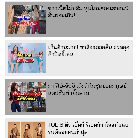
ชาวเน็ตไม่ปลื้ม หุ่นใหม่ของเธอคนนี้
ลั่นผอมเกิน!
เกินต้านมาก! ชาล็อตออสติน อวดลุค
คิวปิดขี้เล่น
มาริโอ้-จันจิ เริงร่าในชุดยอดมนุษย์
แคปชั่นทำยิ้มตาม
TOD’S ดึง เบ็คกี้ รีเบคก้า นั่งแท่นแบ
รนด์แอมคนล่าสุด