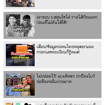
เจาะงบ บ.ฮลุนโซโล่ รายได้ก้อนแรก
ก่อนที่ไม่ทันได้ใช้!
เตือน!ข้อมูลรถคนไทยหลุดยกแผง
กรอกเลขทะเบียนก็รู้หมด!
ไม่ปล่อยไว้! แบงค์พชร ปกป้องโบว์
จ่อฟ้องหมิ่นประมาท