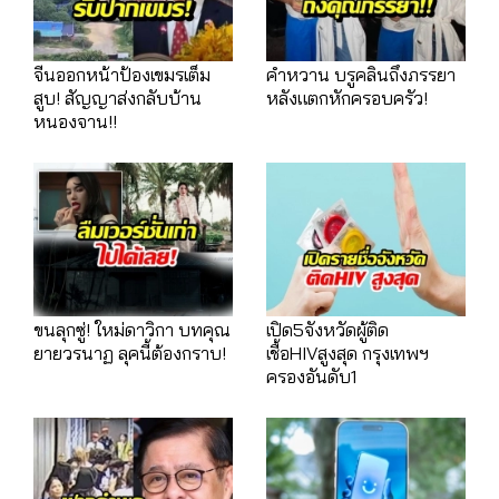
จีนออกหน้าป้องเขมรเต็ม
คำหวาน บรูคลินถึงภรรยา
สูบ! สัญญาส่งกลับบ้าน
หลังแตกหักครอบครัว!
หนองจาน!!
ขนลุกซู่! ใหม่ดาวิกา บทคุณ
เปิด5จังหวัดผู้ติด
ยายวรนาฏ ลุคนี้ต้องกราบ!
เชื้อHIVสูงสุด กรุงเทพฯ
ครองอันดับ1