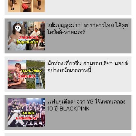
แต้มบุญสูงมาก! ดาราสาวไทย ได้คุย
โควิลล์-พาลเมอร์
นักท่องเที่ยวจีน ตามรอย ลิซ่า นอยด์
อย่างหนักเจอภาพนี้!
เเฟนๆเดือด! จวก YG ไร้แพลนฉลอง
10 ปี BLACKPINK