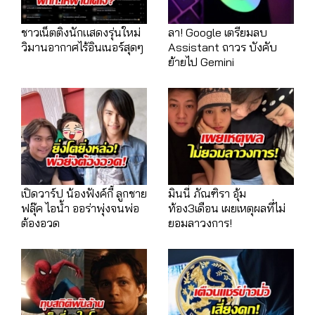
ชาวเน็ตติงนักแสดงรุ่นใหม่
ลา! Google เตรียมลบ
วิมานอากาศไร้อินเนอร์สุดๆ
Assistant ถาวร บังคับ
ย้ายไป Gemini
เปิดวาร์ป น้องฟังค์กี้ ลูกชาย
มินนี่ ภัณฑิรา อุ้ม
ฟลุ๊ค ไอน้ำ ออร่าพุ่งจนพ่อ
ท้อง3เดือน เผยเหตุผลที่ไม่
ต้องอวด
ยอมลาวงการ!