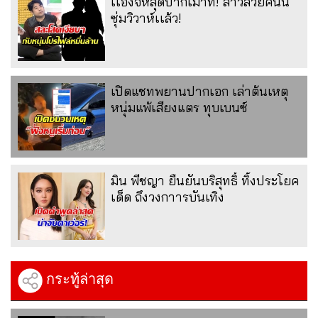
เเองจี้หลุดปากเม้าท์! สาวสวยคนนี้
ซุ่มวิวาห์เเล้ว!
เปิดแชทพยานปากเอก เล่าต้นเหตุ
หนุ่มแพ้เสียงแตร ทุบเบนซ์
มิน พีชญา ยืนยันบริสุทธิ์ ทิ้งประโยค
เด็ด ถึงวงกาารบันเทิง
กระทู้ล่าสุด