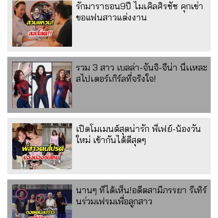
รักมาราธอน9ปี ไมเคิลศิรชัช คุกเข่า
ขอแฟนสาวแต่งงาน
รวม 3 สาว เบลล่า-จันจิ-จีน่า นี่เเหละ
สไปเดอร์เกิร์ลที่จริงใจ!
เปิดโมเมนต์สุดน่ารัก พี่เฟย์-น้องวัน
ใหม่ เข้ากันได้ดีสุดๆ
นานๆ ทีได้เห็น!อดีตสามีภรรยา รีเทิร์
นร่วมเฟรมเพื่อลูกสาว