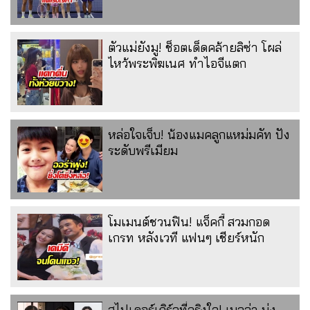
ตัวแม่ยังมู! ช็อตเด็ดคล้ายลิซ่า โผล่
ไหว้พระพิฆเนศ ทำไอจีแตก
หล่อใจเจ็บ! น้องแมคลูกแหม่มคัท ปัง
ระดับพรีเมียม
โมเมนต์ชวนฟิน! แจ็คกี้ สวมกอด
เกรท หลังเวที แฟนๆ เชียร์หนัก
สไปเดอร์เกิร์ลที่จริงใจ! เบลล่า นุ่ง