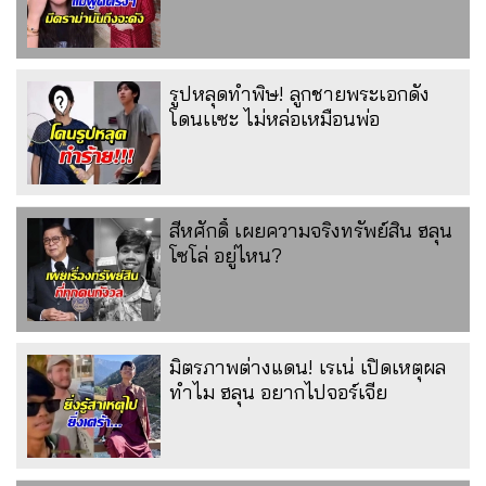
รูปหลุดทำพิษ! ลูกชายพระเอกดัง
โดนเเซะ ไม่หล่อเหมือนพ่อ
สีหศักดิ์ เผยความจริงทรัพย์สิน ฮลุน
โซโล่ อยู่ไหน?
มิตรภาพต่างแดน! เรเน่ เปิดเหตุผล
ทำไม ฮลุน อยากไปจอร์เจีย