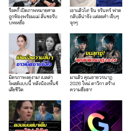
ร็อคกี้ เปิดภาพหมายศาล
เอาแล้วไง! จิน จรินทร์ ฟาด
ถูกฟ้องพร้อมแม่ ลั่นขอรับ
กลับลีน่าจัง แต่ละคำ เจ็บๆ
บทเหยื่อ
จุกๆ
มิตรภาพงดงาม! เบลล่า
มาเเล้ว คุณยายวรนาฏ
โพสต์แบบนี้ หลังน้องพั้นช์
2026 ใหม่ ดาวิกา สร้าง
เสียชีวิต
ความฮือฮา!