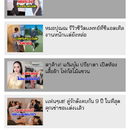
หมอปุณณ รีวิวชีวิตเเพทย์ที่ซีแอตเทิล
งานหนักเเต่ยังหล่อ
ตาค้าง! แก้มบุ๋ม ปรียาดา เปิดห้อง
เสื้อผ้า โฟกัสไม้แขวน
เเฟนๆเฮ! คู่รักดังคบกัน 9 ปี ในที่สุด
คุกเข่าขอเเต่งเเล้ว