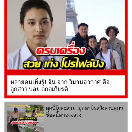
หลายคนเพิ่งรู้! จิน จาก วิมานอากาศ คือ
ลูกสาว บอย ถกลเกียรติ
ลุคนี้ใจละลาย! มุกดาโผล่วิ่งสวนลุมฯ
ช็อตนี้ดาเมจแรง