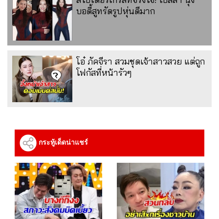
บอดี้สูทรัดรูปหุ่นดีมาก
โอ๋ ภัคจีรา สวมชุดเจ้าสาวสวย แต่ถูก
โฟกัสที่หน้ารัวๆ
กระทู้เด็ดน่าแชร์